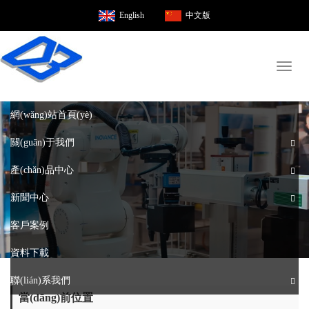
English
中文版
Toggl
naviga
網(wǎng)站首頁(yè)
關(guān)于我們
產(chǎn)品中心
新聞中心
客戶案例
資料下載
聯(lián)系我們
當(dāng)前位置